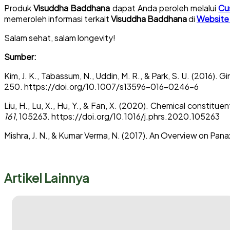
Produk
Visuddha Baddhana
dapat Anda peroleh melalui
Cu
memeroleh informasi terkait
Visuddha Baddhana
di
Website 
Salam sehat, salam longevity!
Sumber:
Kim, J. K., Tabassum, N., Uddin, M. R., & Park, S. U. (2016).
250. https://doi.org/10.1007/s13596-016-0246-6
Liu, H., Lu, X., Hu, Y., & Fan, X. (2020). Chemical constit
161
, 105263. https://doi.org/10.1016/j.phrs.2020.105263
Mishra, J. N., & Kumar Verma, N. (2017). An Overview on Pan
Artikel Lainnya